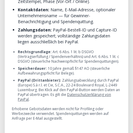
Zeitstempel, Phase (Vor-Ort / Online).
Kontaktdaten:
Name, E-Mail-Adresse, optionaler
Unternehmensname — für Gewinner-
Benachrichtigung und Spendenquittung.
Zahlungsdaten:
PayPal-Bestell-ID und Capture-ID
werden gespeichert; vollständige Zahlungsdaten
liegen ausschließlich bei PayPal.
Rechtsgrundlage:
Art. 6 Abs. 1 lit. b DSGVO
(Vertragserfüllung / Spendenverhältnis) und Art. 6 Abs. 1 lit. c
DSGVO (steuerliche Nachweispflicht für Spendenquittungen).
Speicherdauer:
10 Jahre gemäß §147 AO (steuerliche
Aufbewahrungspflicht für Belege).
PayPal (Drittanbieter):
Zahlungsabwicklung durch PayPal
(Europe) S.à r.l. et Cie, S.C.A., 22-24 Boulevard Royal, L-2449
Luxemburg. Bei Klick auf den PayPal-Button werden Daten an
PayPal übertragen. Es gilt die
Datenschutzerklärung von
PayPal
.
Erhobene Gebotsdaten werden nicht für Profiling oder
Werbezwecke verwendet. Spendenquittungen werden auf
Anfrage per E-Mail ausgestellt.