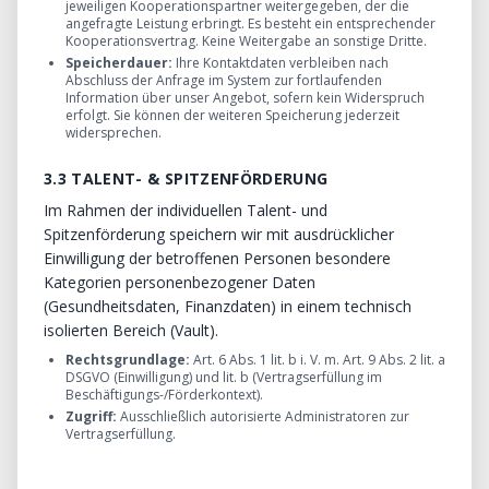
jeweiligen Kooperationspartner weitergegeben, der die
angefragte Leistung erbringt. Es besteht ein entsprechender
Kooperationsvertrag. Keine Weitergabe an sonstige Dritte.
Speicherdauer:
Ihre Kontaktdaten verbleiben nach
Abschluss der Anfrage im System zur fortlaufenden
Information über unser Angebot, sofern kein Widerspruch
erfolgt. Sie können der weiteren Speicherung jederzeit
widersprechen.
3.3 TALENT- & SPITZENFÖRDERUNG
Im Rahmen der individuellen Talent- und
Spitzenförderung speichern wir mit ausdrücklicher
Einwilligung der betroffenen Personen besondere
Kategorien personenbezogener Daten
(Gesundheitsdaten, Finanzdaten) in einem technisch
isolierten Bereich (Vault).
Rechtsgrundlage:
Art. 6 Abs. 1 lit. b i. V. m. Art. 9 Abs. 2 lit. a
DSGVO (Einwilligung) und lit. b (Vertragserfüllung im
Beschäftigungs-/Förderkontext).
Zugriff:
Ausschließlich autorisierte Administratoren zur
Vertragserfüllung.