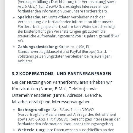
(Vertragserfüllung / Durchführung der Veranstaltung) sowie
Art. 6 Abs. 1 lit. f DSGVO (berechtigtes Interesse an der
fortlaufenden Information über unsere Förderarbeit).
Speicherdauer:
Kontaktdaten verbleiben nach der
Veranstaltung zur fortlaufenden Information über unsere
Förderarbeit gespeichert, sofern kein Widerspruch erfolgt.
Bei kostenpflichtigen Veranstaltungen gilt zudem die
steuerliche Aufbewahrungspflicht von 10 Jahren gemäß §147
AO.
Zahlungsabwicklung:
Stripe Inc. (USA, EU-
Standardvertragsklauseln) und PayPal (Europe) S.à r.l. —
vollständige Zahlungsdaten verbleiben beim jeweiligen
Anbieter.
3.2 KOOPERATIONS- UND PARTNERANFRAGEN
Bei der Nutzung von Partnerformularen erheben wir
Kontaktdaten (Name, E-Mail, Telefon) sowie
Unternehmensdaten (Firma, Adresse, Branche,
Mitarbeiterzahl) und Interessensangaben.
Rechtsgrundlage:
Art. 6 Abs. 1 lit. b DSGVO
(vorvertragliche Maßnahmen auf Anfrage des Betroffenen)
sowie Art. 6 Abs. 1 lit. f DSGVO (berechtigtes Interesse an der
fortlaufenden Information über unser Leistungsangebot).
Weiterleitung:
Ihre Daten werden ausschließlich an den