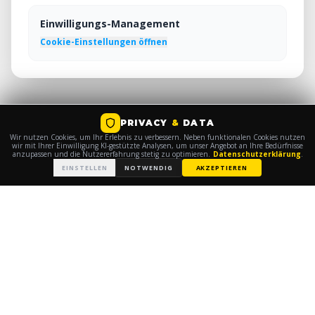
Einwilligungs-Management
Cookie-Einstellungen öffnen
PRIVACY
&
DATA
Wir nutzen Cookies, um Ihr Erlebnis zu verbessern. Neben funktionalen Cookies nutzen
wir mit Ihrer Einwilligung KI-gestützte Analysen, um unser Angebot an Ihre Bedürfnisse
anzupassen und die Nutzererfahrung stetig zu optimieren.
Datenschutzerklärung
.
EINSTELLEN
NOTWENDIG
AKZEPTIEREN
© 2026
TEAM DRESDEN 2028
|
|
IMPRESSUM
DATENSCHUTZ
PRIVACY