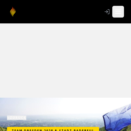
ZURÜCK
TEAM DRESDEN 2028 & STADT RADEBEUL