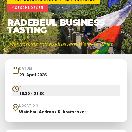
GESCHLOSSEN
RADEBEUL BUSINESS
TASTING
„
Networking mit exklusivem Wein-Tasting
“
DATUM
29. April 2026
ZEIT
18:30 - 21:00
LOCATION
Weinbau Andreas R. Kretschko