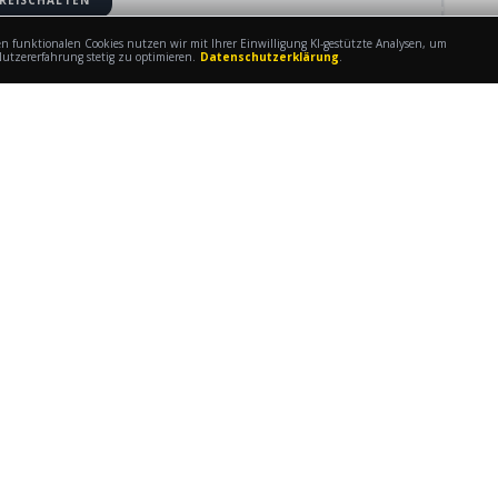
n funktionalen Cookies nutzen wir mit Ihrer Einwilligung KI-gestützte Analysen, um
utzererfahrung stetig zu optimieren.
Datenschutzerklärung
.