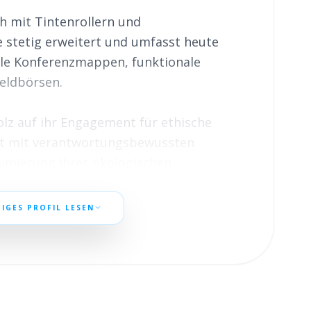
h mit Tintenrollern und 
stetig erweitert und umfasst heute 
olle Konferenzmappen, funktionale 
ldbörsen. 

z auf ihr Engagement für ethische 
t mit verantwortungsbewussten 
nimierung ihres ökologischen 
 wirken und die Umwelt zu schützen. 
novation und die Lieferung von 
IGES PROFIL LESEN
alität, Design und Qualität vereinen.