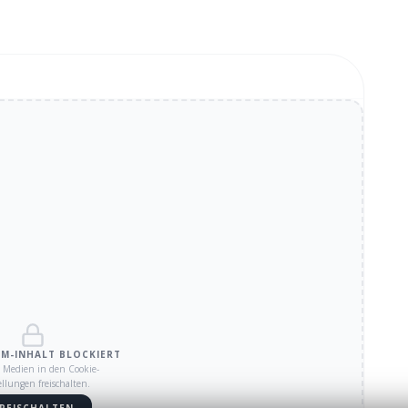
AM
-INHALT BLOCKIERT
 Medien in den Cookie-
ellungen freischalten.
REISCHALTEN