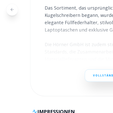
Das Sortiment, das ursprünglic
Kugelschreibern begann, wurde 
elegante Füllfederhalter, stilv
Laptoptaschen und exklusive Ge
Die Hörner GmbH ist zudem stol
Standards, die Zusammenarbei
Materiallieferanten und die Mi
Fußabdrucks, um nachhaltig zu
Sie steht für kontinuierliche In
VOLLSTÄND
Spitzenprodukten, die Funktion
IMPRESSIONEN