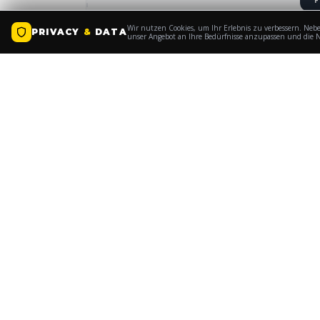
Wir nutzen Cookies, um Ihr Erlebnis zu verbessern. Nebe
PRIVACY
&
DATA
unser Angebot an Ihre Bedürfnisse anzupassen und die N
VORHERIGER PARTNER
LITTLE JOHN BIKES