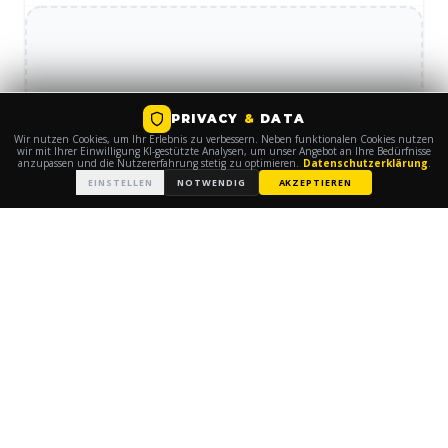
PRIVACY
&
DATA
Wir nutzen Cookies, um Ihr Erlebnis zu verbessern. Neben funktionalen Cookies nutzen
wir mit Ihrer Einwilligung KI-gestützte Analysen, um unser Angebot an Ihre Bedürfnisse
anzupassen und die Nutzererfahrung stetig zu optimieren.
Datenschutzerklärung
.
EINSTELLEN
NOTWENDIG
AKZEPTIEREN
INSTAGRAM
-INHALT BLOCKIERT
Externe Medien in den Cookie-
Einstellungen freischalten.
FREISCHALTEN