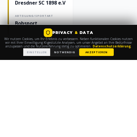
Dresdner SC 1898 e.V
ABTEILUNG/SPORTART
Bobsport
PRIVACY
&
DATA
Wir nutzen Cookies, um Ihr Erlebnis zu verbessern. Neben funktionalen Cookies nutzen
wir mit Ihrer Einwilligung KI-gestützte Analysen, um unser Angebot an Ihre Bedürfnisse
anzupassen und die Nutzererfahrung stetig zu optimieren.
Datenschutzerklärung
.
EINSTELLEN
NOTWENDIG
AKZEPTIEREN
GRÖSSTE ERFOLGE
3. Platz U20 Europameisterschaft mit der
4x100m Staffel